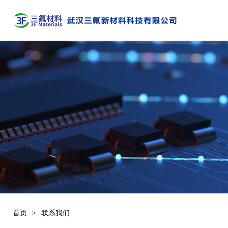
首页
>
联系我们